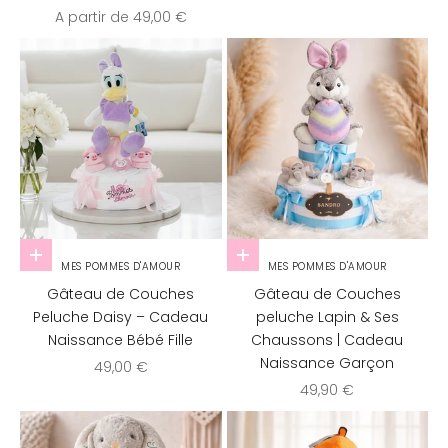
Prix de vente
A partir de 49,00 €
Ajouter au panier
Ajouter au panier
MES POMMES D'AMOUR
MES POMMES D'AMOUR
Gâteau de Couches
Gâteau de Couches
Peluche Daisy – Cadeau
peluche Lapin & Ses
Naissance Bébé Fille
Chaussons | Cadeau
Naissance Garçon
Prix de vente
49,00 €
Prix de vente
49,90 €