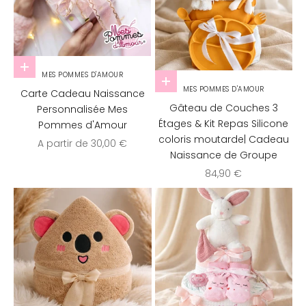
Choisir les options
MES POMMES D'AMOUR
Ajouter au panier
MES POMMES D'AMOUR
Carte Cadeau Naissance
Gâteau de Couches 3
Personnalisée Mes
Étages & Kit Repas Silicone
Pommes d'Amour
coloris moutarde| Cadeau
Prix de vente
A partir de 30,00 €
Naissance de Groupe
Prix de vente
84,90 €