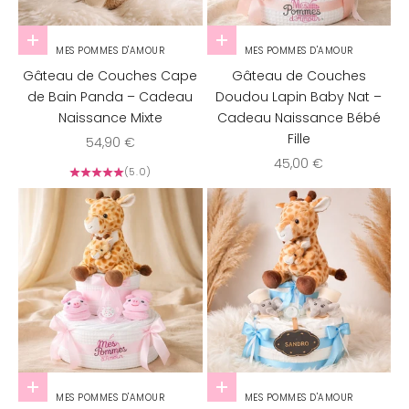
Ajouter au panier
Ajouter au panier
MES POMMES D'AMOUR
MES POMMES D'AMOUR
Gâteau de Couches Cape
Gâteau de Couches
de Bain Panda – Cadeau
Doudou Lapin Baby Nat –
Naissance Mixte
Cadeau Naissance Bébé
Fille
Prix de vente
54,90 €
Prix de vente
45,00 €
(5.0)
Ajouter au panier
Ajouter au panier
MES POMMES D'AMOUR
MES POMMES D'AMOUR