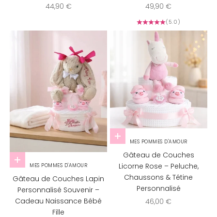
Prix de vente
Prix de vente
44,90 €
49,90 €
(5.0)
Ajouter au panier
MES POMMES D'AMOUR
Gâteau de Couches
Choisir les options
Licorne Rose – Peluche,
MES POMMES D'AMOUR
Chaussons & Tétine
Gâteau de Couches Lapin
Personnalisé
Personnalisé Souvenir –
Prix de vente
Cadeau Naissance Bébé
46,00 €
Fille