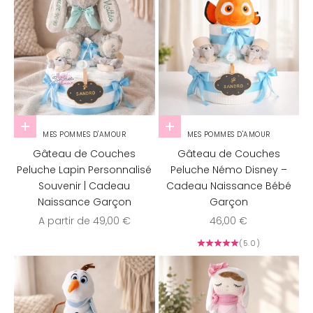
Choisir les options
Ajouter au panier
MES POMMES D'AMOUR
MES POMMES D'AMOUR
Gâteau de Couches
Gâteau de Couches
Peluche Lapin Personnalisé
Peluche Némo Disney –
Souvenir | Cadeau
Cadeau Naissance Bébé
Naissance Garçon
Garçon
Prix de vente
Prix de vente
A partir de 49,00 €
46,00 €
(5.0)