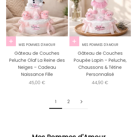
Ajouter au panier
Ajouter au panier
MES POMMES D'AMOUR
MES POMMES D'AMOUR
Gâteau de Couches
Gâteau de Couches
Peluche Olaf La Reine des
Poupée Lapin – Peluche,
Neiges – Cadeau
Chaussons & Tétine
Naissance Fille
Personnalisé
Prix de vente
Prix de vente
45,00 €
44,90 €
1
2