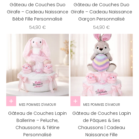
Gâteau de Couches Duo
Gâteau de Couches Duo
Girafe – Cadeau Naissance
Girafe – Cadeau Naissance
Bébé Fille Personnalisé
Garçon Personnalisé
Prix de vente
Prix de vente
54,90 €
54,90 €
Ajouter au panier
Ajouter au panier
MES POMMES D'AMOUR
MES POMMES D'AMOUR
Gâteau de Couches Lapin
Gâteau de Couches Lapin
Ballerine – Peluche,
de Pâques & Ses
Chaussons & Tétine
Chaussons | Cadeau
Personnalisé
Naissance Fille