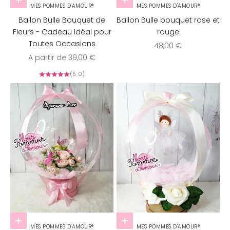
Choisir les options
Ajouter au panier
MES POMMES D'AMOUR®
MES POMMES D'AMOUR®
Ballon Bulle Bouquet de
Ballon Bulle bouquet rose et
Fleurs - Cadeau Idéal pour
rouge
Toutes Occasions
Prix de vente
48,00 €
Prix de vente
A partir de 39,00 €
(5.0)
Ajouter au panier
Ajouter au panier
MES POMMES D'AMOUR®
MES POMMES D'AMOUR®