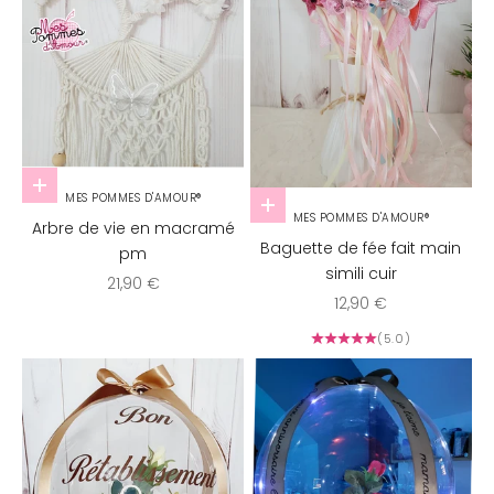
Ajouter au panier
MES POMMES D'AMOUR®
Choisir les options
MES POMMES D'AMOUR®
Arbre de vie en macramé
Baguette de fée fait main
pm
simili cuir
Prix de vente
21,90 €
Prix de vente
12,90 €
(5.0)