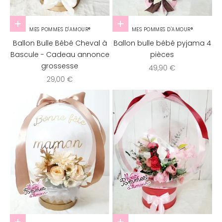
Ajouter au panier
Choisir les options
MES POMMES D'AMOUR®
MES POMMES D'AMOUR®
Ballon Bulle Bébé Cheval à
Ballon bulle bébé pyjama 4
Bascule - Cadeau annonce
pièces
grossesse
Prix de vente
49,90 €
Prix de vente
29,00 €