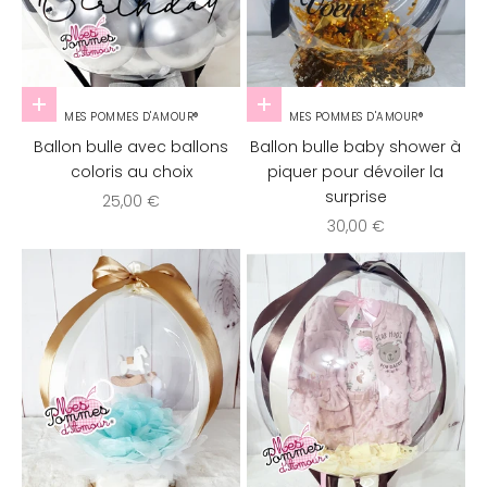
Ajouter au panier
Ajouter au panier
MES POMMES D'AMOUR®
MES POMMES D'AMOUR®
Ballon bulle avec ballons
Ballon bulle baby shower à
coloris au choix
piquer pour dévoiler la
surprise
Prix de vente
25,00 €
Prix de vente
30,00 €