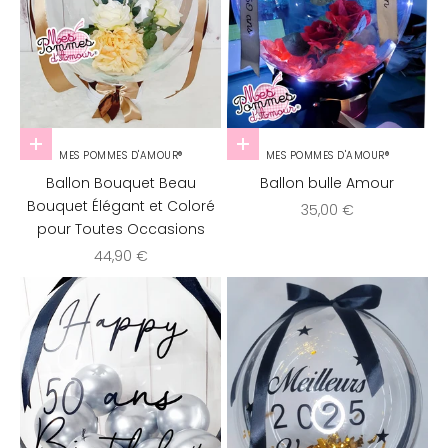
Ajouter au panier
Ajouter au panier
MES POMMES D'AMOUR®
MES POMMES D'AMOUR®
Ballon Bouquet Beau
Ballon bulle Amour
Bouquet Élégant et Coloré
Prix de vente
35,00 €
pour Toutes Occasions
Prix de vente
44,90 €