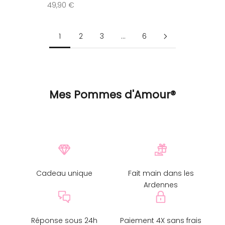
Prix de vente
49,90 €
1
2
3
…
6
Mes Pommes d'Amour®
Cadeau unique
Fait main dans les
Ardennes
Réponse sous 24h
Paiement 4X sans frais