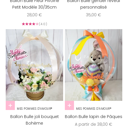
Ballon Bulle Fleur Pivoine
Ballon Bulle gender reveal
Petit Modèle 30/35cm
personnalisé
Prix de vente
Prix de vente
28,00 €
35,00 €
(4.0)
Ajouter au panier
Choisir les options
MES POMMES D'AMOUR®
MES POMMES D'AMOUR®
Ballon Bulle joli bouquet
Ballon Bulle lapin de Pâques
Bohème
Prix de vente
A partir de 38,00 €