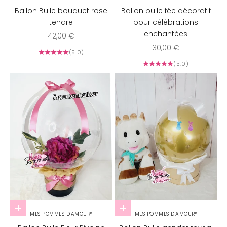
Ballon Bulle bouquet rose
Ballon bulle fée décoratif
tendre
pour célébrations
enchantées
Prix de vente
42,00 €
Prix de vente
30,00 €
(5.0)
(5.0)
Choisir les options
Choisir les options
MES POMMES D'AMOUR®
MES POMMES D'AMOUR®