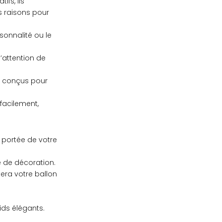
fs, ils
 raisons pour
sonnalité ou le
’attention de
nt conçus pour
 facilement,
a portée de votre
e de décoration.
era votre ballon
ids élégants.