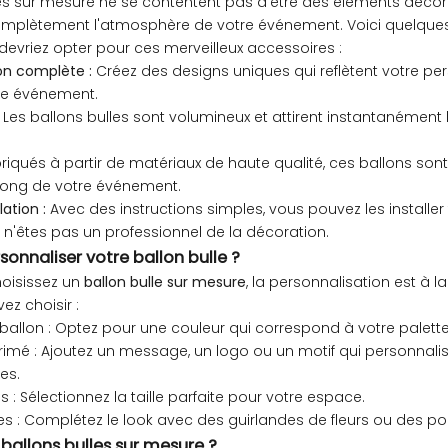
es sur mesure ne se contentent pas d'être des éléments décorati
mplètement l'atmosphère de votre événement. Voici quelques
devriez opter pour ces merveilleux accessoires :
on complète :
Créez des designs uniques qui reflètent votre per
re événement.
Les ballons bulles sont volumineux et attirent instantanément l
riqués à partir de matériaux de haute qualité, ces ballons so
 long de votre événement.
lation :
Avec des instructions simples, vous pouvez les installer
n'êtes pas un professionnel de la décoration.
nnaliser votre ballon bulle ?
oisissez un
ballon bulle sur mesure
, la personnalisation est à l
z choisir :
ballon : Optez pour une couleur qui correspond à votre palett
rimé : Ajoutez un message, un logo ou un motif qui personnalis
es.
 : Sélectionnez la taille parfaite pour votre espace.
s : Complétez le look avec des guirlandes de fleurs ou des po
s ballons bulles sur mesure ?