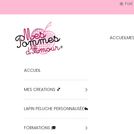
Passer au contenu
🎀 Fai
Mes Pommes D'Amour Cadeaux naissance
ACCUEIL
MES
ACCUEIL
MES CREATIONS 💕
LAPIN PELUCHE PERSONNALISÉE🐇
FORMATIONS 🎓