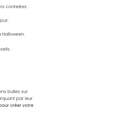
rs contextes :
our.
ou Halloween.
eils :
ns bulles sur
rquant par leur
 pour créer votre