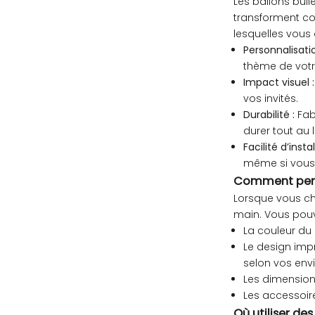
Les ballons bull
transforment co
lesquelles vous 
Personnalisati
thème de vot
Impact visuel :
vos invités.
Durabilité :
Fab
durer tout au
Facilité d’instal
même si vous 
Comment perso
Lorsque vous ch
main. Vous pouve
La couleur du 
Le design imp
selon vos envi
Les dimensions
Les accessoire
Où utiliser de