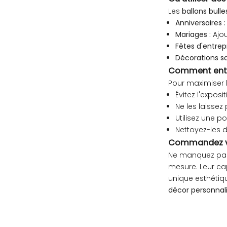
Les
ballons bull
Anniversaires :
Mariages :
Ajou
Fêtes d'entrepr
Décorations sa
Comment entre
Pour maximiser 
Évitez l'expos
Ne les laissez
Utilisez une p
Nettoyez-les d
Commandez vot
Ne manquez pas 
mesure. Leur ca
unique esthétiq
décor personnal