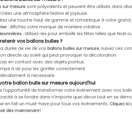
es sur mesure
sont polyvalents et peuvent être utilisés dans dive
Créez une atmosphère festive et joyeuse.
tez une touche haut de gamme et romantique à votre grand j
ise :
Affichez votre marque de manière créative.
isonnières :
Utilisez-les pour embellir les fêtes telles que Noël 
tenir vos ballons bulles ?
la durée de vie de vos
ballons bulles sur mesure
, suivez ces cons
ition directe au soleil qui peut provoquer la décoloration.
 pas en contact avec des objets pointus.
ompe à air pour les gonfler correctement.
élicatement si nécessaire.
re ballon bulle sur mesure aujourd'hui
l’opportunité de transformer votre événement avec nos ballo
pacité à se fondre dans n'importe quel décor tout en se déma
ue en fait un must-have pour tous vos événements.
Cliquez ici
isé dès maintenant!