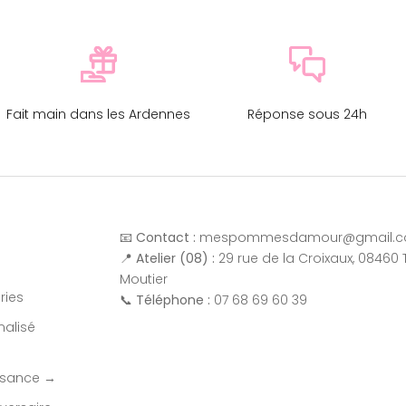
Fait main dans les Ardennes
Réponse sous 24h
📧
Contact :
mespommesdamour@gmail.
📍
Atelier (08) :
29 rue de la Croixaux, 08460 
Moutier
ries
📞
Téléphone :
07 68 69 60 39
alisé
issance →