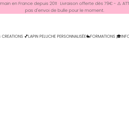
t main en France depuis 2011 · Livraison offerte dès 79€ - ⚠️ AT
pas d'envoi de bulle pour le moment.
 CREATIONS 💕
LAPIN PELUCHE PERSONNALISÉE🐇
FORMATIONS 🎓
INF