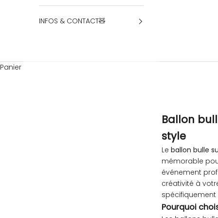
INFOS & CONTACT🧸
Panier
Ballon bul
style
Le
ballon bulle 
mémorable pour 
événement profe
créativité à vot
spécifiquement 
Pourquoi chois