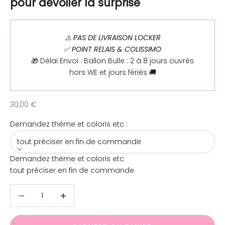
pour dévoiler la surprise
⚠️ PAS DE LIVRAISON LOCKER
✅ POINT RELAIS & COLISSIMO
🎁 Délai Envoi : Ballon Bulle : 2 à 8 jours ouvrés
hors WE et jours fériés 🚚
Prix de vente
30,00 €
Demandez thème et coloris etc :
tout préciser en fin de commande
Demandez thème et coloris etc
tout préciser en fin de commande
Diminuer la quantité
Diminuer la quantité