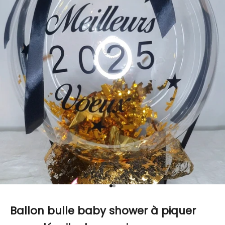
Aller à l'élément 1
Aller à l'élément 2
Ballon bulle baby shower à piquer